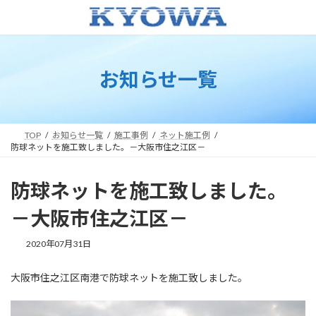
コ
ナ
ン
ビ
テ
ゲ
ン
ー
ツ
シ
お知らせ一覧
へ
ョ
ス
ン
キ
に
ッ
移
プ
動
TOP
お知らせ一覧
施工事例
ネット施工例
防球ネットを施工致しました。－大阪市住之江区－
防球ネットを施工致しました。
－大阪市住之江区－
2020年07月31日
大阪市住之江区南港で防球ネットを施工致しました。