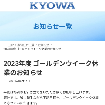
コ
ナ
ン
ビ
テ
ゲ
ン
ー
ツ
シ
お知らせ一覧
へ
ョ
ス
ン
キ
に
ッ
移
プ
動
TOP
お知らせ一覧
お知らせ
2023年度 ゴールデンウイーク休業のお知らせ
2023年度 ゴールデンウイーク休
業のお知らせ
2023年04月11日
平素は格別のお引き立てをいただき厚くお礼申し上げます。
弊社では、誠に勝手ながら下記日程を、ゴールデンウイーク休業
とさせていただきます。