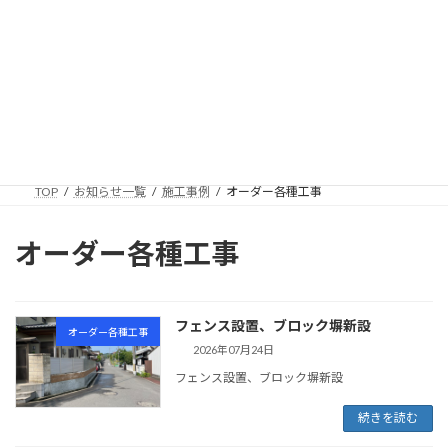
コ
ナ
ン
ビ
テ
ゲ
ン
ー
ツ
シ
お知らせ一覧
へ
ョ
ス
ン
キ
に
ッ
移
プ
動
TOP
お知らせ一覧
施工事例
オーダー各種工事
オーダー各種工事
フェンス設置、ブロック塀新設
オーダー各種工事
2026年07月24日
フェンス設置、ブロック塀新設
続きを読む