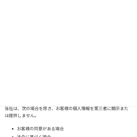
各種会員制サービスの提供
サービス開発、アンケート調査実施、モニター等の実施
契約の履行
採用応募者に関する個人情報
採用応募者（インターンシップを含む）への採用情報等の提
供・連絡
当社での採用業務管理
3、個人情報の適正な取得
当社では、個人情報の取得は、適法かつ公正な手段で行います。
4、個人情報の提供
当社は、次の場合を除き、お客様の個人情報を第三者に開示また
は提供しません。
お客様の同意がある場合
法令に基づく場合